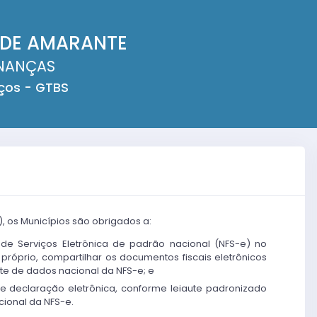
 DE AMARANTE
INANÇAS
iços - GTBS
), os Municípios são obrigados a:
al de Serviços Eletrônica de padrão nacional (NFS-e) no
próprio, compartilhar os documentos fiscais eletrônicos
te de dados nacional da NFS-e; e
de declaração eletrônica, conforme leiaute padronizado
ional da NFS-e.